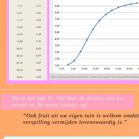
Nu is het aan U: Vul hier de details van uw
recept in. Ik neem contact op.
“Ook fruit uit uw eigen tuin is welkom omda
verspilling vermijden lovenswaardig is.”