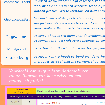
De Aw en de pH waarden zijn essentieel voor 
Voedselveiligheid
tabel met Aw en pH in een assenstelsel en bij
kunnen groeien. Wel te verstaan, dit pleit er n
De consistentie of de gelsterkte is een functie
Gebruikscomfort
van factoren als toegevoegde suiker. De waarde
samenstelling. De consistentie curve is specif
De smeuïgheid is een maat voor de dynamische 
Eetgewoontes
De samenhang is de relatieve gelsterkte op ee
De textuur houdt verband met de deeltjesgroot
Mondgevoel
De Flavor Pairing houdt verband met de verh
Smaakbeleving
interacties en de chemische verwantschap va
Voorbeeld van output formulatietool: een
radar-diagram van kenmerken en een
reologisch profiel.