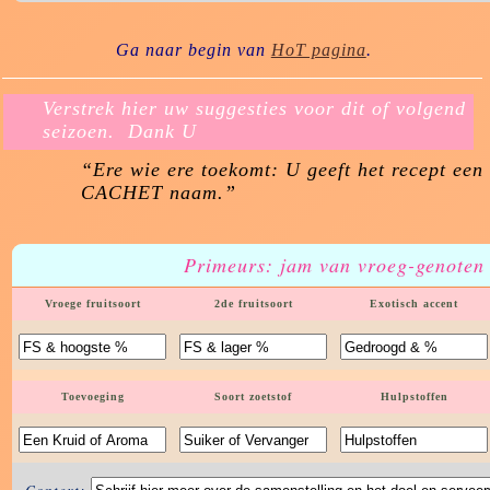
Ga naar begin van
HoT pagina
.
Verstrek hier uw suggesties voor dit of volgend
seizoen. Dank U
“Ere wie ere toekomt: U geeft het recept een
CACHET naam.”
Primeurs: jam van vroeg-genoten
Vroege fruitsoort
2de fruitsoort
Exotisch accent
Toevoeging
Soort zoetstof
Hulpstoffen
Context: