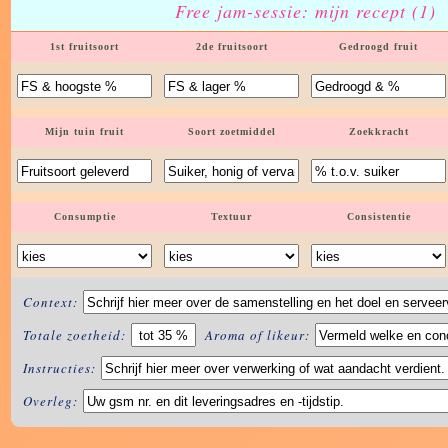
Free jam-sessie: mijn recept (1)
1st fruitsoort
2de fruitsoort
Gedroogd fruit
Mijn tuin fruit
Soort zoetmiddel
Zoekkracht
Consumptie
Textuur
Consistentie
Context:
Totale zoetheid:
Aroma of likeur:
Instructies:
Overleg: