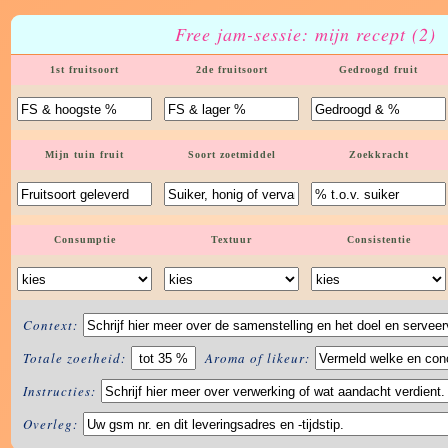
Free jam-sessie: mijn recept (2)
1st fruitsoort
2de fruitsoort
Gedroogd fruit
Mijn tuin fruit
Soort zoetmiddel
Zoekkracht
Consumptie
Textuur
Consistentie
Context:
Totale zoetheid:
Aroma of likeur:
Instructies:
Overleg: