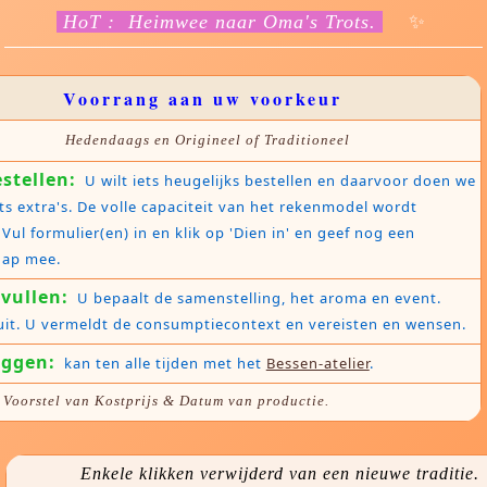
HoT : Heimwee naar Oma's Trots.
✨
Voorrang aan uw voorkeur
Hedendaags en Origineel of Traditioneel
stellen:
U wilt iets heugelijks bestellen en daarvoor doen we
ts extra's. De volle capaciteit van het rekenmodel wordt
 Vul formulier(en) in en klik op 'Dien in' en geef nog een
ap mee.
vullen:
U bepaalt de samenstelling, het aroma en event.
uit. U vermeldt de consumptiecontext en vereisten en wensen.
eggen:
kan ten alle tijden met het
Bessen-atelier
.
Voorstel van Kostprijs & Datum van productie.
Enkele klikken verwijderd van een nieuwe traditie.